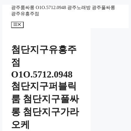
컨
광주룸싸롱 O1O.5712.0948 광주노래방 광주풀싸롱
텐
광주유흥주점
츠
메
로
뉴
건
너
뛰
첨단지구유흥주
기
점
O1O.5712.0948
첨단지구퍼블릭
룸 첨단지구풀싸
롱 첨단지구가라
오케