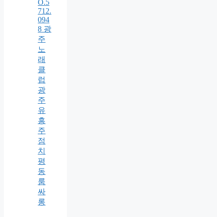
O.5
712.
094
8 광
주
노
래
클
럽
광
주
유
흥
주
점
치
평
동
룸
싸
롱