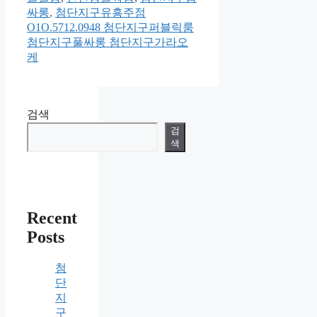
싸롱
,
첨단지구유흥주점
O1O.5712.0948 첨단지구퍼블릭룸
첨단지구풀싸롱 첨단지구가라오
케
검색
검
색
Recent
Posts
첨
단
지
구