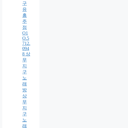
구
유
흥
주
점
O1
O.5
712.
094
8 상
무
지
구
노
래
방
상
무
지
구
노
래