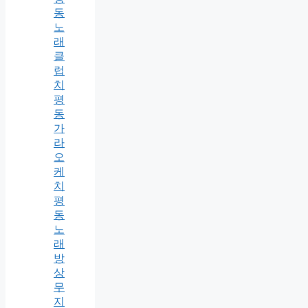
동
노
래
클
럽
치
평
동
가
라
오
케
치
평
동
노
래
방
상
무
지