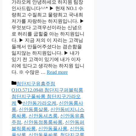
가라오케 안녕하세요 하지원 팀장
인사드립니다^^* ▶ 현재 NO.1 수
량최고 수질최고 물량최고 국내최
저가를 자랑하는 하지원입니다. ▶
무엇보다 고객우선이라는 신념으
로 허리를 굽힐줄 아는 하지원입니
다. ▶ 지금 저의 이 자리는 고객님
들께서 만들어주셨다는 겸손함을
잃지않는 하지원입니다. ▶ 내가
있기 전 고객이 있기에 내가 이자
리에 있다고 생각하는 하지원 입니
다. ※ 수많은 …
Read more
카
첨단지구유흥주점
테
O1O.5712.0948 첨단지구퍼블릭룸
고
첨단지구풀싸롱 첨단지구가라오
리
태
케
신안동가라오케
,
신안동룸사
그
롱
,
신안동룸살롱
,
신안동비지니스
룸싸롱
,
신안동셔츠룸
,
신안동유흥
주점
,
신안동정통룸싸롱
,
신안동퍼
블릭룸싸롱
,
신안동풀사롱
,
신안동
풀살롱
,
신안동풀싸롱
,
첨단지구룸