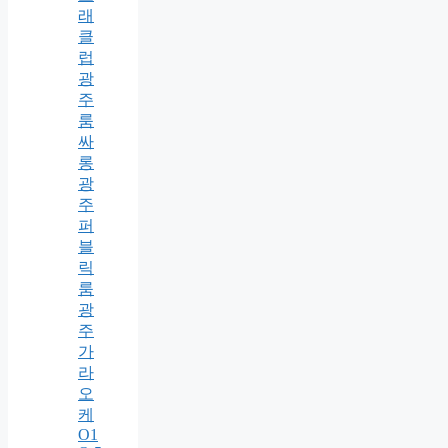
래
클
럽
광
주
룸
싸
롱
광
주
퍼
블
릭
룸
광
주
가
라
오
케
O1