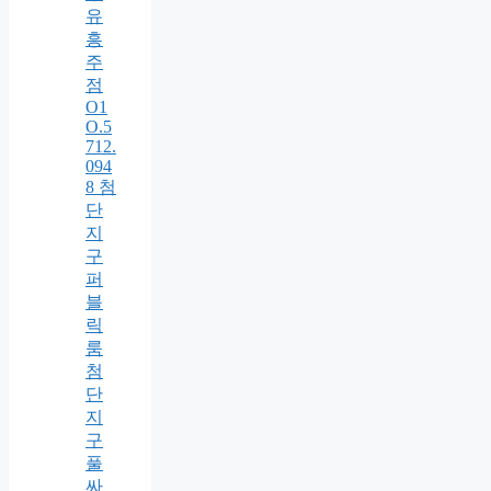
유
흥
주
점
O1
O.5
712.
094
8 첨
단
지
구
퍼
블
릭
룸
첨
단
지
구
풀
싸