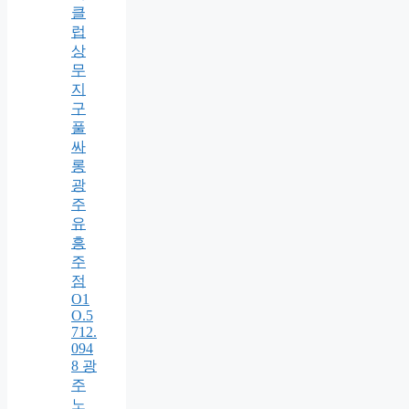
클
럽
상
무
지
구
풀
싸
롱
광
주
유
흥
주
점
O1
O.5
712.
094
8 광
주
노