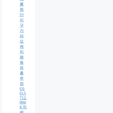
롱
첨
단
지
구
가
라
오
케
치
평
동
유
흥
주
점
O1
O.5
712.
094
8 치
평