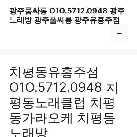
컨
광주룸싸롱 O1O.5712.0948 광주
텐
노래방 광주풀싸롱 광주유흥주점
츠
로
메
건
너
뛰
뉴
기
치평동유흥주점
O1O.5712.0948 치
평동노래클럽 치평
동가라오케 치평동
노래방