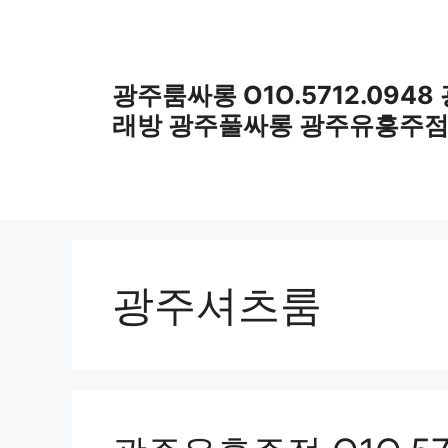
컨
텐
츠
로
광주룸싸롱 O1O.5712.0948
건
래방 광주풀싸롱 광주유흥주
너
뛰
기
광주셔츠룸