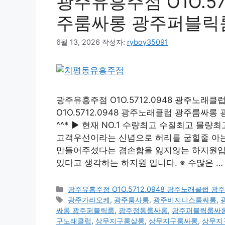
광주유흥주점 O1O.57
주룸싸롱 광주퍼블릭
6월 13, 2026
작성자:
ryboy35091
광주유흥주점 O1O.5712.0948 광주노
O1O.5712.0948 광주노래클럽 광주룸
^^* ▶ 현재 NO.1 수량최고 수질최고 물
고객우선이라는 신념으로 허리를 굽힐줄 아는
만들어주셨다는 겸손함을 잃지않는 하지원입니
있다고 생각하는 하지원 입니다. ※ 수많은 
카
광주유흥주점 O1O.5712.0948 광주노래클럽 
테
태
광주가라오케
,
광주룸사롱
,
광주비지니스룸싸롱
,
고
그
싸롱 광주퍼블릭룸
,
광주정통룸싸롱
,
광주퍼블릭룸싸
리
구노래클럽
,
상무지구룸살롱
,
상무지구룸싸롱
,
상무지