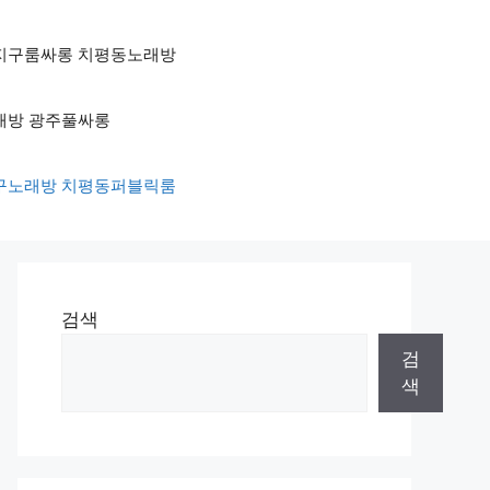
상무지구룸싸롱 치평동노래방
노래방 광주풀싸롱
무지구노래방 치평동퍼블릭룸
검색
검
색